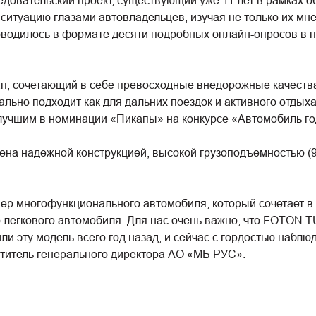
едовательский проект, существующий уже 11 лет в рамках
ситуацию глазами автовладельцев, изучая не только их мн
водилось в формате десяти подробных онлайн-опросов в пе
, сочетающий в себе превосходные внедорожные качества
льно подходит как для дальних поездок и активного отдыха
чшим в номинации «Пикапы» на конкурсе «Автомобиль год
 надежной конструкцией, высокой грузоподъемностью (90
 многофункционального автомобиля, который сочетает в 
о легкового автомобиля. Для нас очень важно, что FOTON 
ли эту модель всего год назад, и сейчас с гордостью наблю
титель генерального директора АО «МБ РУС».